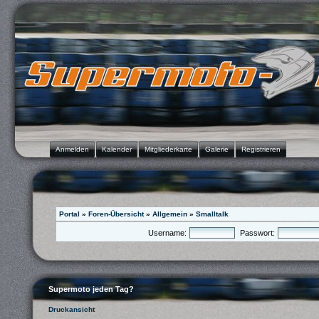
Anmelden
Kalender
Mitgliederkarte
Galerie
Registrieren
Portal
»
Foren-Übersicht
»
Allgemein
»
Smalltalk
Username:
Passwort:
Supermoto jeden Tag?
Druckansicht