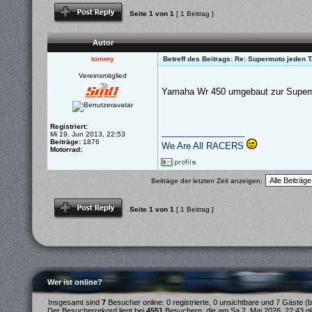
Antwort schreiben
Seite
1
von
1
[ 1 Beitrag ]
Autor
tommy
Betreff des Beitrags: Re: Supermoto jeden 
Vereinsmitglied
Yamaha Wr 450 umgebaut zur Super
Registriert:
_________________
Mi 19. Jun 2013, 22:53
Beiträge:
1876
We Are All RACERS
Motorrad:
Beiträge der letzten Zeit anzeigen:
Antwort schreiben
Seite
1
von
1
[ 1 Beitrag ]
Wer ist online?
Insgesamt sind
7
Besucher online: 0 registrierte, 0 unsichtbare und 7 Gäste (
Der Besucherrekord liegt bei
4551
Besuchern, die am Sa 2. Mai 2026, 22:43 gle