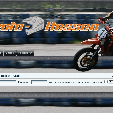
e
Galerie
Registrieren
o-Hessen
»
Shop
Passwort:
Mich bei jedem Besuch automatisch anmelden