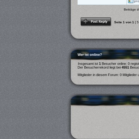
Beiträge d
Antwort schreiben
Seite
1
von
1
[ 5
Wer ist online?
Insgesamt ist
1
Besucher online: 0 regist
Der Besucherrekord liegt bei
4551
Besuch
Mitglieder in diesem Forum: 0 Mitglieder