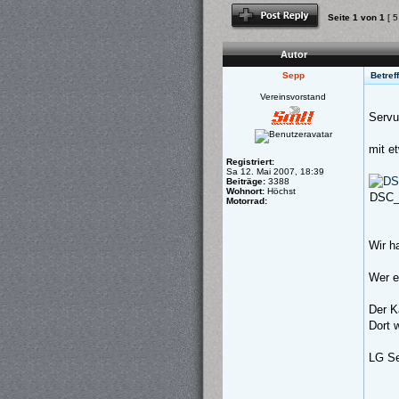
Antwort schreiben
Seite
1
von
1
[ 5
Autor
Sepp
Betref
Vereinsvorstand
Servu
mit e
Registriert:
Sa 12. Mai 2007, 18:39
Beiträge:
3388
Wohnort:
Höchst
DSC_0
Motorrad:
Wir h
Wer e
Der K
Dort 
LG S