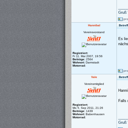
____
Gruß 
Hannibal
Betref
Vereinsvorstand
Es li
nächs
Registriert:
Fr 11. Mai 2007, 19:56
Beiträge:
2564
Wohnort:
Darmstadt
Motorrad:
Vale
Betref
Vereinsmitglied
Hanni
Falls
Registriert:
Mo 5. Sep 2011, 21:26
Beiträge:
1439
Wohnort:
Babenhausen
____
Motorrad:
Gruß 