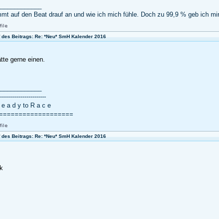
_____________
mmt auf den Beat drauf an und wie ich mich fühle. Doch zu 99,9 % geb ich mir
f des Beitrags: Re: *Neu* SmH Kalender 2016
ätte gerne einen.
_____________
------------------------
R e a d y to R a c e
===================
f des Beitrags: Re: *Neu* SmH Kalender 2016
k