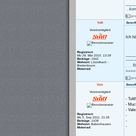
____
...ko
ToM
Betref
Vereinsmitglied
Ich h
Registriert:
____
Mo 29. Mär 2010, 13:29
Beiträge:
1642
--------
Wohnort:
Lützelbach -
. . . 
Breitenbrunn
Motorrad:
====
Vale
Betref
Vereinsmitglied
- ToM
- Muc
- Vale
Registriert:
-
Mo 5. Sep 2011, 21:26
-
Beiträge:
1439
Wohnort:
Babenhausen
-
Motorrad: