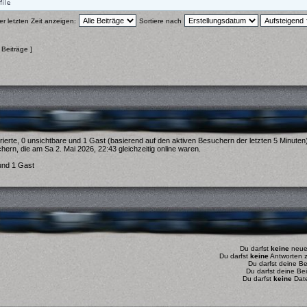
er letzten Zeit anzeigen:
Sortiere nach
 Beiträge ]
rierte, 0 unsichtbare und 1 Gast (basierend auf den aktiven Besuchern der letzten 5 Minuten
ern, die am Sa 2. Mai 2026, 22:43 gleichzeitig online waren.
 und 1 Gast
Du darfst
keine
neuen
Du darfst
keine
Antworten z
Du darfst deine B
Du darfst deine Be
Du darfst
keine
Date