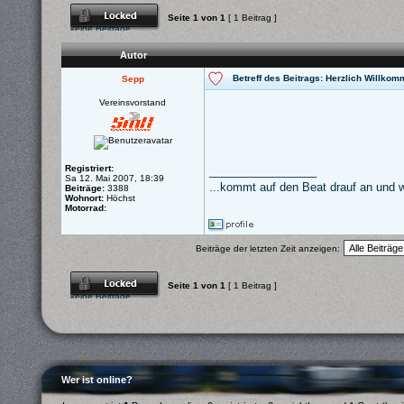
Dieses Thema ist
Seite
1
von
1
[ 1 Beitrag ]
gesperrt. Du kannst
keine Beiträge
editieren oder weitere
Antworten erstellen.
Autor
Betreff des Beitrags: Herzlich Willko
Sepp
Vereinsvorstand
Registriert:
_________________
Sa 12. Mai 2007, 18:39
...kommt auf den Beat drauf an und w
Beiträge:
3388
Wohnort:
Höchst
Motorrad:
Beiträge der letzten Zeit anzeigen:
Dieses Thema ist
Seite
1
von
1
[ 1 Beitrag ]
gesperrt. Du kannst
keine Beiträge
editieren oder weitere
Antworten erstellen.
Wer ist online?