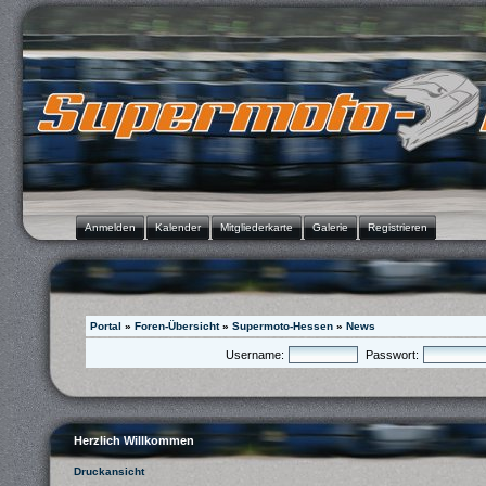
Anmelden
Kalender
Mitgliederkarte
Galerie
Registrieren
Portal
»
Foren-Übersicht
»
Supermoto-Hessen
»
News
Username:
Passwort:
Herzlich Willkommen
Druckansicht