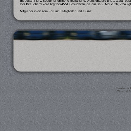
Insgesamt ist
1
Besucher online: 0 registrierte, 0 unsichtbare und 1 Gast (bas
Der Besucherrekord liegt bei
4551
Besuchern, die am Sa 2. Mai 2026, 22:43 gle
Mitglieder in diesem Forum: 0 Mitglieder und 1 Gast
P
Deutsche 
[ Time : 0.