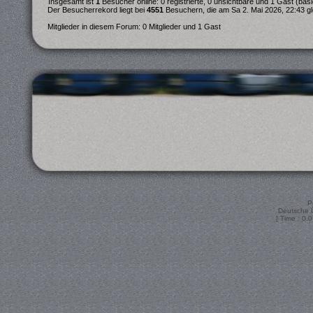
Insgesamt ist
1
Besucher online: 0 registrierte, 0 unsichtbare und 1 Gast (bas
Der Besucherrekord liegt bei
4551
Besuchern, die am Sa 2. Mai 2026, 22:43 gle
Mitglieder in diesem Forum: 0 Mitglieder und 1 Gast
P
Deutsche 
[ Time : 0.