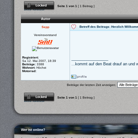
Dieses Thema ist
Seite
1
von
1
[ 1 Beitrag ]
gesperrt. Du kannst
keine Beiträge
editieren oder weitere
Antworten erstellen.
Autor
Betreff des Beitrags: Herzlich Willko
Sepp
Vereinsvorstand
Registriert:
_________________
Sa 12. Mai 2007, 18:39
...kommt auf den Beat drauf an und w
Beiträge:
3388
Wohnort:
Höchst
Motorrad:
Beiträge der letzten Zeit anzeigen:
Dieses Thema ist
Seite
1
von
1
[ 1 Beitrag ]
gesperrt. Du kannst
keine Beiträge
editieren oder weitere
Antworten erstellen.
Wer ist online?