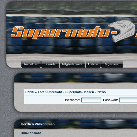
Anmelden
Kalender
Mitgliederkarte
Galerie
Registrieren
Portal
»
Foren-Übersicht
»
Supermoto-Hessen
»
News
Username:
Passwort:
Herzlich Willkommen
Druckansicht