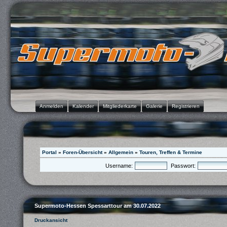
Anmelden
Kalender
Mitgliederkarte
Galerie
Registrieren
Portal
»
Foren-Übersicht
»
Allgemein
»
Touren, Treffen & Termine
Username:
Passwort:
Supermoto-Hessen Spessarttour am 30.07.2022
Druckansicht