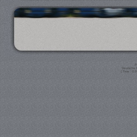
P
Deutsche 
[ Time : 0.