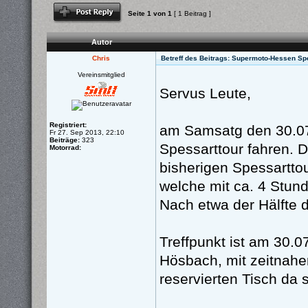
Antwort schreiben
Seite
1
von
1
[ 1 Beitrag ]
Autor
Chris
Betreff des Beitrags: Supermoto-Hessen Sp
Vereinsmitglied
Servus Leute,
Registriert:
am Samsatg den 30.07.
Fr 27. Sep 2013, 22:10
Beiträge:
323
Spessarttour fahren. D
Motorrad:
bisherigen Spessartto
welche mit ca. 4 Stund
Nach etwa der Hälfte 
Treffpunkt ist am 30.0
Hösbach, mit zeitnaher
reservierten Tisch da s