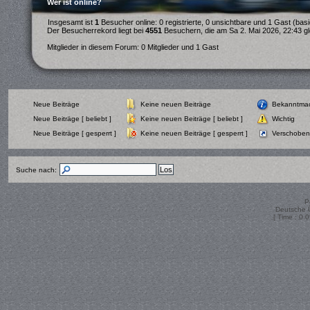
Wer ist online?
Insgesamt ist
1
Besucher online: 0 registrierte, 0 unsichtbare und 1 Gast (bas
Der Besucherrekord liegt bei
4551
Besuchern, die am Sa 2. Mai 2026, 22:43 gle
Mitglieder in diesem Forum: 0 Mitglieder und 1 Gast
Neue Beiträge
Keine neuen Beiträge
Bekanntma
Neue Beiträge [ beliebt ]
Keine neuen Beiträge [ beliebt ]
Wichtig
Neue Beiträge [ gesperrt ]
Keine neuen Beiträge [ gesperrt ]
Verschobe
Suche nach:
P
Deutsche 
[ Time : 0.