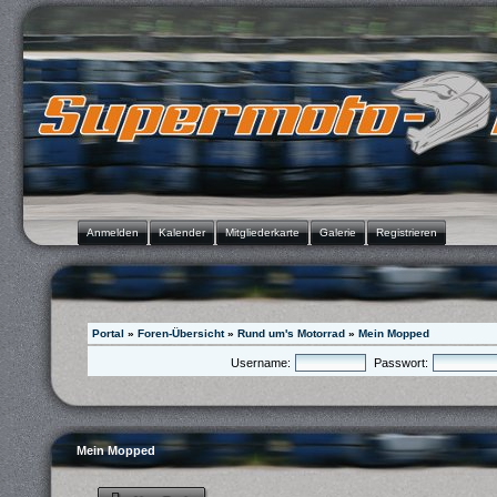
Anmelden
Kalender
Mitgliederkarte
Galerie
Registrieren
Portal
»
Foren-Übersicht
»
Rund um's Motorrad
»
Mein Mopped
Username:
Passwort:
Mein Mopped
Neues Thema