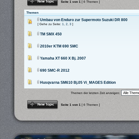
Seite
1
von
1
[ 6 Themen ]
erstellen
Themen
Umbau von Enduro zur Supermoto Suzuki DR 800
[ Gehe zu Seite:
1
,
2
,
3
]
TM SMX 450
2010er KTM 690 SMC
Yamaha XT 660 X Bj. 2007
690 SMC-R 2012
Husqvarna SM610 Bj.05 Vi_MAGES Edition
Themen der letzten Zeit anzeigen:
Neues Thema
Seite
1
von
1
[ 6 Themen ]
erstellen