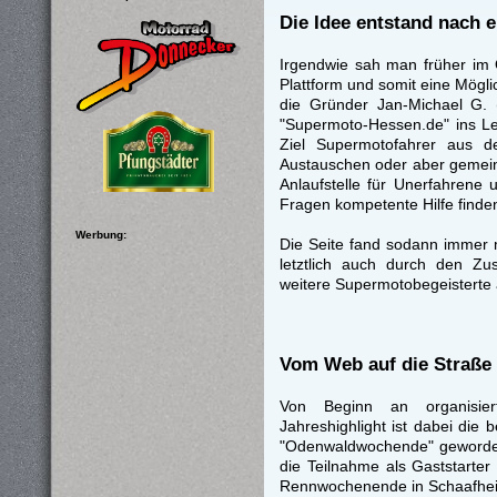
Die Idee entstand nach e
Irgendwie sah man früher im 
Plattform und somit eine Mögl
die Gründer Jan-Michael G. 
"Supermoto-Hessen.de" ins Le
Ziel Supermotofahrer aus d
Austauschen oder aber gemein
Anlaufstelle für Unerfahrene
Fragen kompetente Hilfe finde
Werbung:
Die Seite fand sodann immer 
letztlich auch durch den 
weitere Supermotobegeisterte 
Vom Web auf die Straße
Von Beginn an organisie
Jahreshighlight ist dabei die
"Odenwaldwochende" geworden i
die Teilnahme als Gaststarte
Rennwochenende in Schaafheim.