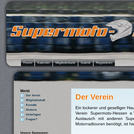
Forum
Kalender
Mitgliederkarte
Galerie
Registrieren
Menü
Der Verein
Der Verein
Mitgliedschaft
Kontakt
Ein lockerer und geselliger Ha
Historie
Verein Supermoto-Hessen e
Unterlagen
Austausch mit anderen Supe
Fragen?
Motorradtouren benötigt, ist hie
Unsere Sponsoren: