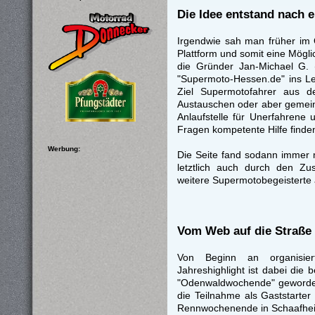
Die Idee entstand nach e
Irgendwie sah man früher im 
Plattform und somit eine Mögl
die Gründer Jan-Michael G. 
"Supermoto-Hessen.de" ins Le
Ziel Supermotofahrer aus d
Austauschen oder aber gemein
Anlaufstelle für Unerfahrene
Fragen kompetente Hilfe finde
Werbung:
Die Seite fand sodann immer 
letztlich auch durch den 
weitere Supermotobegeisterte 
Vom Web auf die Straße
Von Beginn an organisie
Jahreshighlight ist dabei die
"Odenwaldwochende" geworden i
die Teilnahme als Gaststarte
Rennwochenende in Schaafheim.