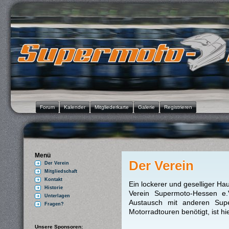
Forum
Kalender
Mitgliederkarte
Galerie
Registrieren
Menü
Der Verein
Der Verein
Mitgliedschaft
Kontakt
Ein lockerer und geselliger Ha
Historie
Verein Supermoto-Hessen e
Unterlagen
Austausch mit anderen Supe
Fragen?
Motorradtouren benötigt, ist hie
Unsere Sponsoren: