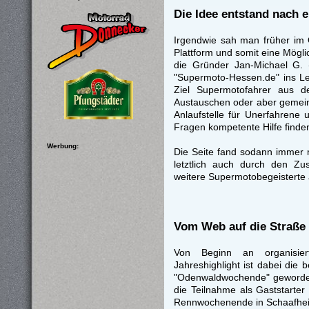
Die Idee entstand nach e
Irgendwie sah man früher im 
Plattform und somit eine Mögl
die Gründer Jan-Michael G. 
"Supermoto-Hessen.de" ins Le
Ziel Supermotofahrer aus d
Austauschen oder aber gemein
Anlaufstelle für Unerfahrene
Fragen kompetente Hilfe finde
Werbung:
Die Seite fand sodann immer 
letztlich auch durch den 
weitere Supermotobegeisterte 
Vom Web auf die Straße
Von Beginn an organisie
Jahreshighlight ist dabei die
"Odenwaldwochende" geworden i
die Teilnahme als Gaststarte
Rennwochenende in Schaafheim.