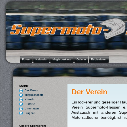
Forum
Kalender
Mitgliederkarte
Galerie
Registrieren
Menü
Der Verein
Der Verein
Mitgliedschaft
Kontakt
Ein lockerer und geselliger Ha
Historie
Verein Supermoto-Hessen e
Unterlagen
Austausch mit anderen Supe
Fragen?
Motorradtouren benötigt, ist hie
Unsere Sponsoren: