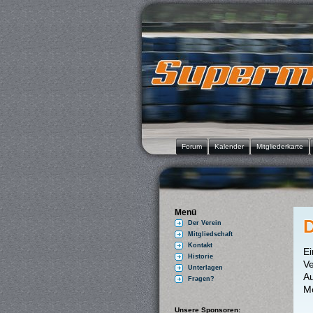
Forum
Kalender
Mitgliederkarte
Menü
D
Der Verein
Mitgliedschaft
Kontakt
Ei
Historie
V
Unterlagen
A
Fragen?
Mo
Unsere Sponsoren: