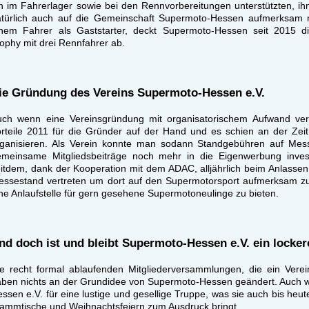
n im Fahrerlager sowie bei den Rennvorbereitungen unterstützten, i
atürlich auch auf die Gemeinschaft Supermoto-Hessen aufmerksam 
inem Fahrer als Gaststarter, deckt Supermoto-Hessen seit 2015 d
ophy mit drei Rennfahrer ab.
ie Gründung des Vereins Supermoto-Hessen e.V.
uch wenn eine Vereinsgründung mit organisatorischem Aufwand ver
rteile 2011 für die Gründer auf der Hand und es schien an der Zeit 
rganisieren. Als Verein konnte man sodann Standgebühren auf Mes
emeinsame Mitgliedsbeiträge noch mehr in die Eigenwerbung invest
itdem, dank der Kooperation mit dem ADAC, alljährlich beim Anlasse
ssestand vertreten um dort auf den Supermotorsport aufmerksam zu
ne Anlaufstelle für gern gesehene Supermotoneulinge zu bieten.
nd doch ist und bleibt Supermoto-Hessen e.V. ein locker
e recht formal ablaufenden Mitgliederversammlungen, die ein Verei
ben nichts an der Grundidee von Supermoto-Hessen geändert. Auch w
ssen e.V. für eine lustige und gesellige Truppe, was sie auch bis he
ammtische und Weihnachtsfeiern zum Ausdruck bringt.