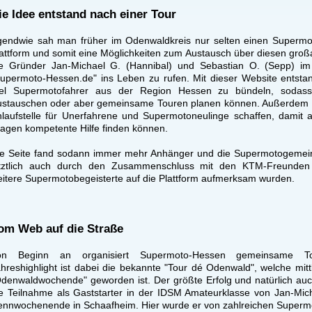
ie Idee entstand nach einer Tour
gendwie sah man früher im Odenwaldkreis nur selten einen Supermot
attform und somit eine Möglichkeiten zum Austausch über diesen großa
ie Gründer Jan-Michael G. (Hannibal) und Sebastian O. (Sepp) im
upermoto-Hessen.de" ins Leben zu rufen. Mit dieser Website entsta
iel Supermotofahrer aus der Region Hessen zu bündeln, sodass
stauschen oder aber gemeinsame Touren planen können. Außerdem sol
laufstelle für Unerfahrene und Supermotoneulinge schaffen, damit 
agen kompetente Hilfe finden können.
e Seite fand sodann immer mehr Anhänger und die Supermotogemeins
etztlich auch durch den Zusammenschluss mit den KTM-Freunden
itere Supermotobegeisterte auf die Plattform aufmerksam wurden.
om Web auf die Straße
on Beginn an organisiert Supermoto-Hessen gemeinsame To
hreshighlight ist dabei die bekannte "Tour dé Odenwald", welche mit
denwaldwochende" geworden ist. Der größte Erfolg und natürlich auch
e Teilnahme als Gaststarter in der IDSM Amateurklasse von Jan-Mic
nnwochenende in Schaafheim. Hier wurde er von zahlreichen Supermot