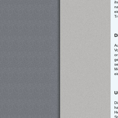
ih
n
e
Tr
D
A
Vo
o
g
se
Me
ei
U
Di
ha
He
St