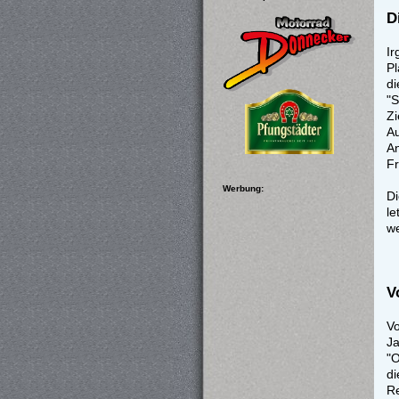
D
Ir
Pl
d
"S
Z
Au
An
Fr
Werbung:
Di
l
we
V
V
Ja
"O
di
Re