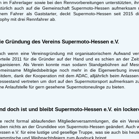
n im Fahrerlager sowie bei den Rennvorbereitungen unterstützten, i
atürlich auch auf die Gemeinschaft Supermoto-Hessen aufmerksam 
inem Fahrer als Gaststarter, deckt Supermoto-Hessen seit 2015 d
ophy mit drei Rennfahrer ab.
ie Gründung des Vereins Supermoto-Hessen e.V.
uch wenn eine Vereinsgründung mit organisatorischem Aufwand ver
rteile 2011 für die Gründer auf der Hand und es schien an der Zeit 
rganisieren. Als Verein konnte man sodann Standgebühren auf Mes
emeinsame Mitgliedsbeiträge noch mehr in die Eigenwerbung invest
itdem, dank der Kooperation mit dem ADAC, alljährlich beim Anlasse
ssestand vertreten um dort auf den Supermotorsport aufmerksam zu
ne Anlaufstelle für gern gesehene Supermotoneulinge zu bieten.
nd doch ist und bleibt Supermoto-Hessen e.V. ein locker
e recht formal ablaufenden Mitgliederversammlungen, die ein Verei
ben nichts an der Grundidee von Supermoto-Hessen geändert. Auch w
ssen e.V. für eine lustige und gesellige Truppe, was sie auch bis he
ammtische und Weihnachtsfeiern zum Ausdruck bringt.