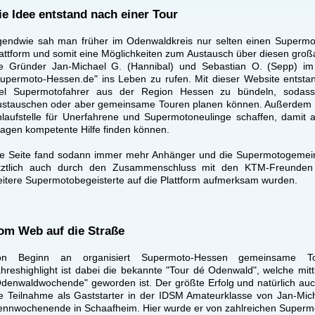
ie Idee entstand nach einer Tour
gendwie sah man früher im Odenwaldkreis nur selten einen Supermot
attform und somit eine Möglichkeiten zum Austausch über diesen großa
ie Gründer Jan-Michael G. (Hannibal) und Sebastian O. (Sepp) im
upermoto-Hessen.de" ins Leben zu rufen. Mit dieser Website entsta
iel Supermotofahrer aus der Region Hessen zu bündeln, sodass
stauschen oder aber gemeinsame Touren planen können. Außerdem sol
laufstelle für Unerfahrene und Supermotoneulinge schaffen, damit 
agen kompetente Hilfe finden können.
e Seite fand sodann immer mehr Anhänger und die Supermotogemeins
etztlich auch durch den Zusammenschluss mit den KTM-Freunden
itere Supermotobegeisterte auf die Plattform aufmerksam wurden.
om Web auf die Straße
on Beginn an organisiert Supermoto-Hessen gemeinsame To
hreshighlight ist dabei die bekannte "Tour dé Odenwald", welche mit
denwaldwochende" geworden ist. Der größte Erfolg und natürlich auch
e Teilnahme als Gaststarter in der IDSM Amateurklasse von Jan-Mic
nnwochenende in Schaafheim. Hier wurde er von zahlreichen Supermot