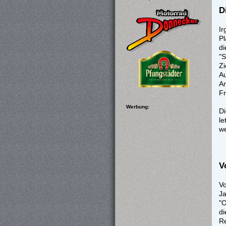
D
Ir
Pl
d
"S
Z
Au
An
Fr
Werbung:
Di
l
we
V
V
Ja
"O
di
Re