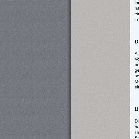
ih
n
e
Tr
D
A
Vo
o
g
se
Me
ei
U
Di
ha
He
St