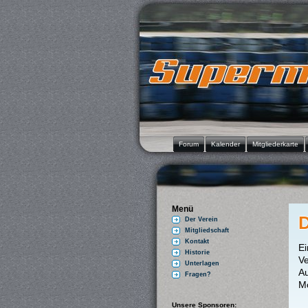
Forum
Kalender
Mitgliederkarte
Menü
D
Der Verein
Mitgliedschaft
Kontakt
Ei
Historie
V
Unterlagen
A
Fragen?
Mo
Unsere Sponsoren: