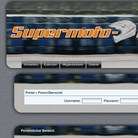
Anmelden
Kalender
Mitgliederkarte
Galerie
Portal
»
Foren-Übersicht
Username:
Passwort:
Persönlicher Bereich