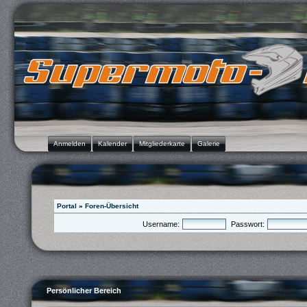
Anmelden
Kalender
Mitgliederkarte
Galerie
Portal
»
Foren-Übersicht
Username:
Passwort:
Persönlicher Bereich