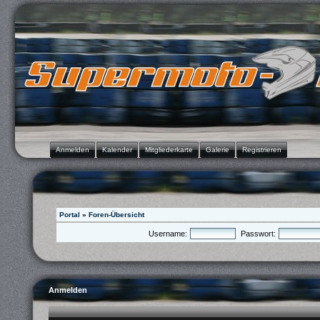
Anmelden
Kalender
Mitgliederkarte
Galerie
Registrieren
Portal
»
Foren-Übersicht
Username:
Passwort:
Anmelden