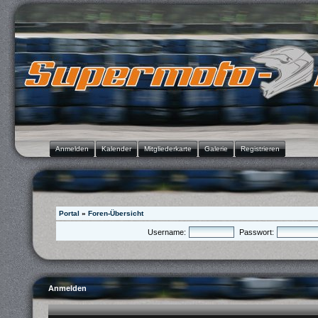
Anmelden
Kalender
Mitgliederkarte
Galerie
Registrieren
Portal
»
Foren-Übersicht
Username:
Passwort:
Anmelden