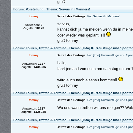
gruß
Forum:
Vorstellung
Thema:
Servus ihr Männers!
tommy
Betreff des Beitrags:
Re: Servus ihr Männers!
servus,
Antworten:
9
Zugriffe:
10173
kannst dich ja ma melden wenn du in mein
oder wieder was geplant is!!
gruß tommy
Forum:
Touren, Treffen & Termine
Thema:
[Info] Kurzausflüge und Sponta
tommy
Betreff des Beitrags:
Re: [Info] Kurzausflüge und Spo
hallo,
Antworten:
1727
Zugriffe:
1435635
fährt jemand von euch am samstag so um 
würd auch nach alzenau kommen!!
gruß tommy
Forum:
Touren, Treffen & Termine
Thema:
[Info] Kurzausflüge und Sponta
tommy
Betreff des Beitrags:
Re: [Info] Kurzausflüge und Spo
Wo und wann treffen wir uns morgen?? Welch
Antworten:
1727
Zugriffe:
1435635
Forum:
Touren, Treffen & Termine
Thema:
[Info] Kurzausflüge und Sponta
tommy
Betreff des Beitrags:
Re: [Info] Kurzausflüge und Spo