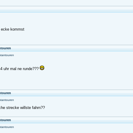
e ecke kommst
ntouren
ntantouren
14 uhr mal ne runde???
ntouren
ntantouren
e strecke willste fahrn??
ntouren
ntantouren