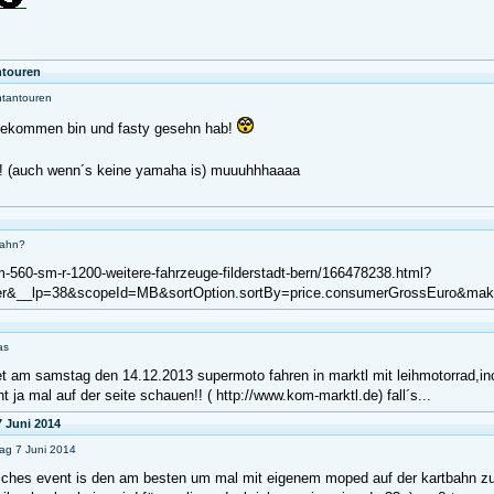
ntouren
ntantouren
gekommen bin und fasty gesehn hab!
n!! (auch wenn´s keine yamaha is) muuuhhhaaaa
bahn?
m-560-sm-r-1200-weitere-fahrzeuge-filderstadt-bern/166478238.html?
&__lp=38&scopeId=MB&sortOption.sortBy=price.consumerGrossEuro&makeM
as
t am samstag den 14.12.2013 supermoto fahren in marktl mit leihmotorrad,incl.
t ja mal auf der seite schauen!! ( http://www.kom-marktl.de) fall´s...
7 Juni 2014
tag 7 Juni 2014
welches event is den am besten um mal mit eigenem moped auf der kartbahn z