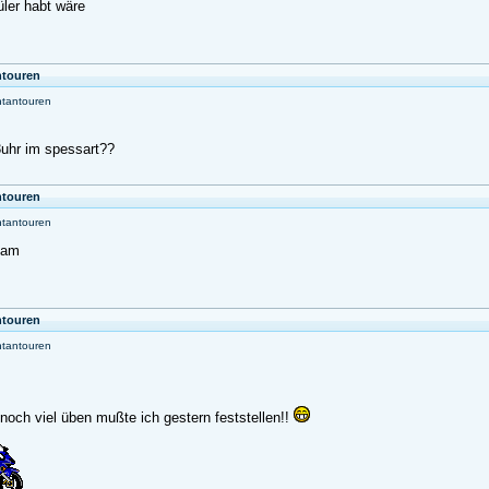
üler habt wäre
ntouren
ntantouren
uhr im spessart??
ntouren
ntantouren
 am
ntouren
ntantouren
noch viel üben mußte ich gestern feststellen!!