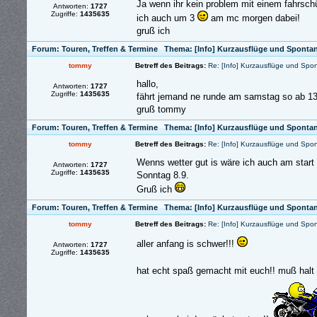
Ja wenn ihr kein problem mit einem fahrsch
Antworten:
1727
Zugriffe:
1435635
ich auch um 3
am mc morgen dabei!
gruß ich
Forum:
Touren, Treffen & Termine
Thema:
[Info] Kurzausflüge und Sponta
tommy
Betreff des Beitrags:
Re: [Info] Kurzausflüge und Spo
hallo,
Antworten:
1727
Zugriffe:
1435635
fährt jemand ne runde am samstag so ab 13
gruß tommy
Forum:
Touren, Treffen & Termine
Thema:
[Info] Kurzausflüge und Sponta
tommy
Betreff des Beitrags:
Re: [Info] Kurzausflüge und Spo
Wenns wetter gut is wäre ich auch am start
Antworten:
1727
Zugriffe:
1435635
Sonntag 8.9.
Gruß ich
Forum:
Touren, Treffen & Termine
Thema:
[Info] Kurzausflüge und Sponta
tommy
Betreff des Beitrags:
Re: [Info] Kurzausflüge und Spo
aller anfang is schwer!!!
Antworten:
1727
Zugriffe:
1435635
hat echt spaß gemacht mit euch!! muß halt 