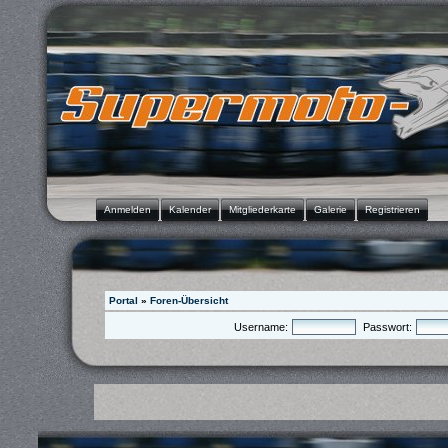
Anmelden
Kalender
Mitgliederkarte
Galerie
Registrieren
Portal
»
Foren-Übersicht
Username:
Passwort: