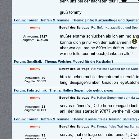
sehn uns bei der nächsten tour!!
gruß tommy
Forum:
Touren, Treffen & Termine
Thema:
[Info] Kurzausflüge und Sponta
tommy
Betreff des Beitrags:
Re: [Info] Kurzausflüge und Spo
mußte erstma schlucken als ich am mc an
Antworten:
1727
Zugriffe:
1435635
kannte dich ja nur von den aufnahmen!!
aber war geil ma ne 690er im drift zu sehe
war ne tolle tour mit euch,danke an alle!!
Forum:
Smalltalk
Thema:
Welches Moped für die Kartbahn?
tommy
Betreff des Beitrags:
Re: Welches Moped für die Kart
http://suchen.mobile.de/motorrad-inserat/kt
Antworten:
30
Zugriffe:
33089
lang=de&pageNumber=8&action=eyeCatcher
Forum:
Fahrtechnik
Thema:
Hallen Supermoto geht da was
tommy
Betreff des Beitrags:
Re: Hallen Supermoto geht da w
servus männer`s ;D die firma renegade biete
Antworten:
28
Zugriffe:
30101
an!! der bus startet in 97877 wertheim!! könn
Forum:
Touren, Treffen & Termine
Thema:
Kronau freies Training Samstag 
tommy
Betreff des Beitrags:
Re: Kronau freies Training Sams
servus, mal ne frage so in die runde!! ;D 
Antworten:
79
Zugriffe:
80282