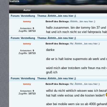
Statistik
Autor
Forum:
Vorstellung
Thema:
Ähhhh...bin neu hier ;)
tommy
Betreff des Beitrags:
Ähhhh...bin neu hier ;)
hallo zusammen. bin der tommy bin 37 und k
Antworten:
9
Zugriffe:
10713
hat und ich noch nicht so viel fahrpraxis hab
Forum:
Vorstellung
Thema:
Ähhhh...bin neu hier ;)
tommy
Betreff des Beitrags:
Re: Ähhhh...bin neu hier ;)
danke
Antworten:
9
Zugriffe:
10713
die wr is halt keine supermoto ab werk und
würd mich aber trotzdem sehr freun ma mit
gruß ich
Forum:
Vorstellung
Thema:
Ähhhh...bin neu hier ;)
tommy
Betreff des Beitrags:
Re: Ähhhh...bin neu hier ;)
willst du nicht wirklich wissen was ich beza
Antworten:
9
Zugriffe:
10713
hat halt viele extras und die kosten leider!!
aber bei mobile wern sie so ab 4000 gehand