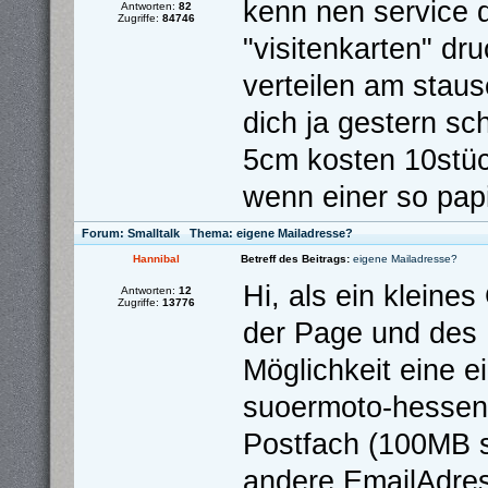
kenn nen service 
Antworten:
82
Zugriffe:
84746
"visitenkarten" dr
verteilen am staus
dich ja gestern s
5cm kosten 10stück
wenn einer so papie
Forum:
Smalltalk
Thema:
eigene Mailadresse?
Hannibal
Betreff des Beitrags:
eigene Mailadresse?
Hi, als ein kleine
Antworten:
12
Zugriffe:
13776
der Page und des 
Möglichkeit eine 
suoermoto-hessen.d
Postfach (100MB s
andere EmailAdre