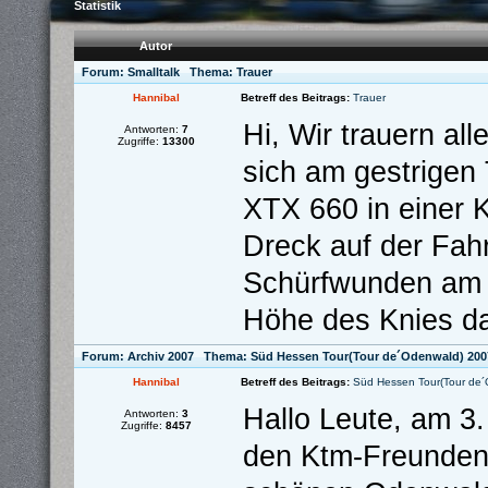
Statistik
Autor
Forum:
Smalltalk
Thema:
Trauer
Hannibal
Betreff des Beitrags:
Trauer
Hi, Wir trauern al
Antworten:
7
Zugriffe:
13300
sich am gestrigen
XTX 660 in einer K
Dreck auf der Fahr
Schürfwunden am 
Höhe des Knies d
Forum:
Archiv 2007
Thema:
Süd Hessen Tour(Tour de´Odenwald) 200
Hannibal
Betreff des Beitrags:
Süd Hessen Tour(Tour de
Hallo Leute, am 3.
Antworten:
3
Zugriffe:
8457
den Ktm-Freunden-