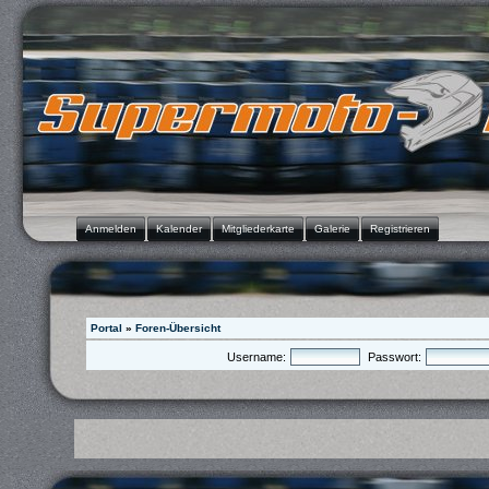
Anmelden
Kalender
Mitgliederkarte
Galerie
Registrieren
Portal
»
Foren-Übersicht
Username:
Passwort: