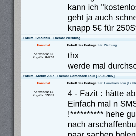
kann ich "kostenl
geht ja auch schn
knapp 5€ für 250Stü
Forum:
Smalltalk
Thema:
Werbung
Hannibal
Betreff des Beitrags:
Re: Werbung
thx
Antworten:
82
Zugriffe:
84746
werde mal durchs
Forum:
Archiv 2007
Thema:
Comeback Tour [17.06.2007]
Hannibal
Betreff des Beitrags:
Re: Comeback Tour [17.06
4 - Fazit : hätte 
Antworten:
13
Zugriffe:
19387
Einfach mal n SMS
!********** hehe g
nach arschaffenbu
paar sachen hole