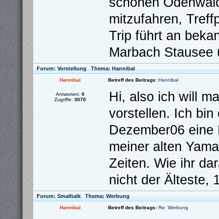
schönen Odenwald.
mitzufahren, Treff
Trip führt an bek
Marbach Stausee u
Forum:
Vorstellung
Thema:
Hannibal
Hannibal
Betreff des Beitrags:
Hannibal
Hi, also ich will 
Antworten:
0
Zugriffe:
3070
vorstellen. Ich bi
Dezember06 eine 
meiner alten Yama
Zeiten. Wie ihr da
nicht der Älteste,
Forum:
Smalltalk
Thema:
Werbung
Hannibal
Betreff des Beitrags:
Re: Werbung