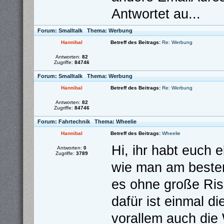
Antwortet au...
Forum:
Smalltalk
Thema:
Werbung
Hannibal
Betreff des Beitrags:
Re: Werbung
Antworten:
82
Zugriffe:
84746
Forum:
Smalltalk
Thema:
Werbung
Hannibal
Betreff des Beitrags:
Re: Werbung
Antworten:
82
Zugriffe:
84746
Forum:
Fahrtechnik
Thema:
Wheelie
Hannibal
Betreff des Beitrags:
Wheelie
Hi, ihr habt euch 
Antworten:
0
Zugriffe:
3789
wie man am besten
es ohne große Ris
dafür ist einmal d
vorallem auch die