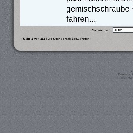
gemischschraube *g
fahren...
Sortiere nach:
Seite
1
von
111
[ Die Suche ergab 1651 Treffer ]
P
Deutsche 
[ Time : 0.