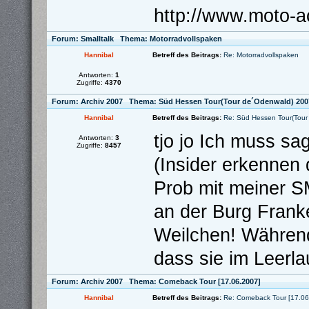
http://www.moto-a
Forum:
Smalltalk
Thema:
Motorradvollspaken
Hannibal
Betreff des Beitrags:
Re: Motorradvollspaken
Antworten:
1
Zugriffe:
4370
Forum:
Archiv 2007
Thema:
Süd Hessen Tour(Tour de´Odenwald) 200
Hannibal
Betreff des Beitrags:
Re: Süd Hessen Tour(Tour
tjo jo Ich muss sa
Antworten:
3
Zugriffe:
8457
(Insider erkennen 
Prob mit meiner 
an der Burg Franke
Weilchen! Während
dass sie im Leerlau
Forum:
Archiv 2007
Thema:
Comeback Tour [17.06.2007]
Hannibal
Betreff des Beitrags:
Re: Comeback Tour [17.06