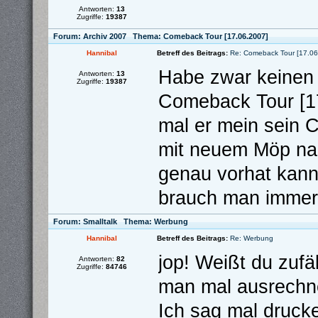
Antworten:
13
Zugriffe:
19387
Forum:
Archiv 2007
Thema:
Comeback Tour [17.06.2007]
Hannibal
Betreff des Beitrags:
Re: Comeback Tour [17.06
Habe zwar keinen 
Antworten:
13
Zugriffe:
19387
Comeback Tour [17
mal er mein sein 
mit neuem Möp nac
genau vorhat kann 
brauch man immer 
Forum:
Smalltalk
Thema:
Werbung
Hannibal
Betreff des Beitrags:
Re: Werbung
jop! Weißt du zufä
Antworten:
82
Zugriffe:
84746
man mal ausrechne
Ich sag mal drucke