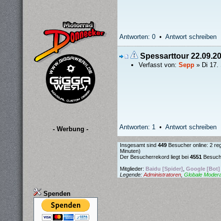
Antworten: 0
•
Antwort schreiben
Spessarttour 22.09.2
Verfasst von:
Sepp
» Di 17.
Antworten: 1
•
Antwort schreiben
- Werbung -
Insgesamt sind
449
Besucher online: 2 reg
Minuten)
Der Besucherrekord liegt bei
4551
Besuche
Mitglieder:
Baidu [Spider]
,
Google [Bot]
Legende:
Administratoren
,
Globale Moder
Spenden