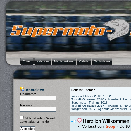
Forum
Kalender
Mitgliederkarte
Galerie
Registrieren
Anmelden
Beliebte Themen
Username:
Weihnachtsfeier 2018, 15.12.
Tour dé Odenwald 2018 - Hinweise & Planu
Supermoto - Training 2018
Passwort:
Tour dé Odenwald 2017 - Hinweise & Planu
Wittgenborn 2017 - Agentur-Grenzbereich 
Mich bei jedem Besuch
Herzlich Willkommen
automatisch anmelden
Verfasst von:
Sepp
» Do 10.