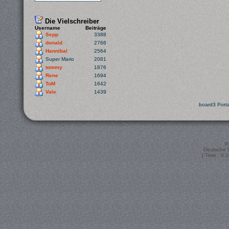
Die Vielschreiber
Username
Beiträge
Sepp
3388
donald
2766
Hannibal
2564
Super Mario
2081
tommy
1876
Rene
1694
ToM
1642
Vale
1439
board3 Porta
P
Deutsche 
[ Time : 0.