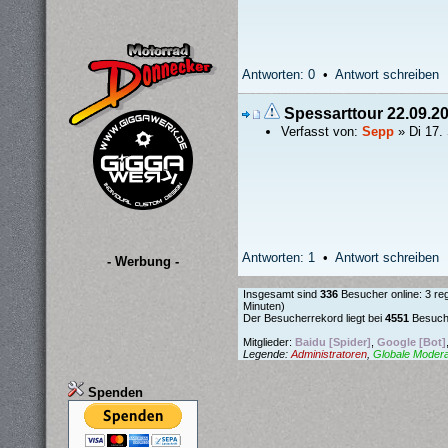
Antworten: 0
•
Antwort schreiben
Spessarttour 22.09.2
Verfasst von:
Sepp
» Di 17.
Antworten: 1
•
Antwort schreiben
- Werbung -
Insgesamt sind
336
Besucher online: 3 reg
Minuten)
Der Besucherrekord liegt bei
4551
Besuche
Mitglieder:
Baidu [Spider]
,
Google [Bot]
Legende:
Administratoren
,
Globale Moder
Spenden