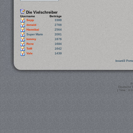
Die Vielschreiber
Username
Beiträge
Sepp
3388
donald
2766
Hannibal
2564
Super Mario
2081
tommy
1876
Rene
1694
ToM
1642
Vale
1439
board3 Porta
P
Deutsche 
[ Time : 0.