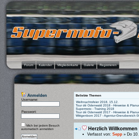
Forum
Kalender
Mitgliederkarte
Galerie
Registrieren
Anmelden
Beliebte Themen
Username:
Weihnachtsfeier 2018, 15.12.
Tour dé Odenwald 2018 - Hinweise & Planu
Supermoto - Training 2018
Passwort:
Tour dé Odenwald 2017 - Hinweise & Planu
Wittgenborn 2017 - Agentur-Grenzbereich 
Mich bei jedem Besuch
Herzlich Willkommen
automatisch anmelden
Verfasst von:
Sepp
» Do 10.