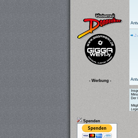
Ant
Ant
- Werbung -
Insg
Minu
Der 
Mitg
Leg
Spenden