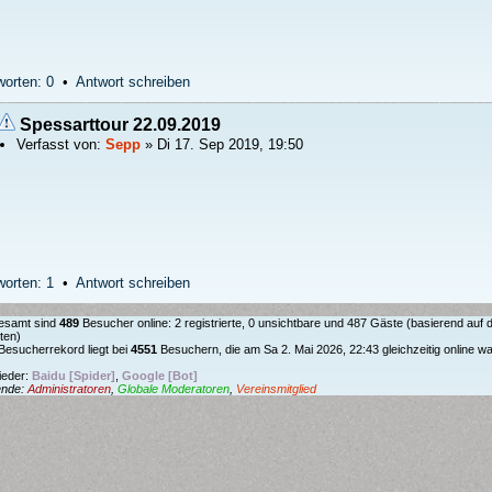
worten: 0
•
Antwort schreiben
Spessarttour 22.09.2019
Verfasst von:
Sepp
» Di 17. Sep 2019, 19:50
worten: 1
•
Antwort schreiben
esamt sind
489
Besucher online: 2 registrierte, 0 unsichtbare und 487 Gäste (basierend auf 
ten)
Besucherrekord liegt bei
4551
Besuchern, die am Sa 2. Mai 2026, 22:43 gleichzeitig online w
lieder:
Baidu [Spider]
,
Google [Bot]
ende:
Administratoren
,
Globale Moderatoren
,
Vereinsmitglied