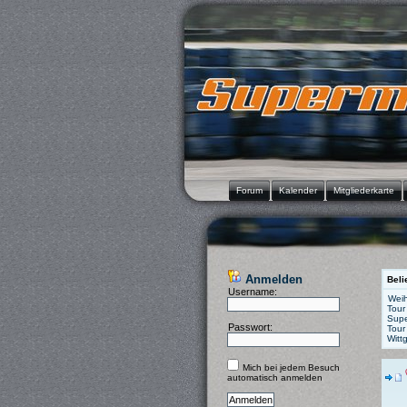
Forum
Kalender
Mitgliederkarte
Anmelden
Beli
Username:
Weih
Tour
Supe
Passwort:
Tour
Witt
Mich bei jedem Besuch
automatisch anmelden