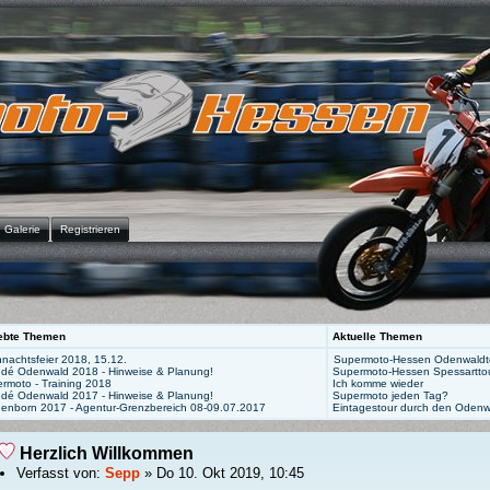
Galerie
Registrieren
ebte Themen
Aktuelle Themen
nachtsfeier 2018, 15.12.
Supermoto-Hessen Odenwaldto
 dé Odenwald 2018 - Hinweise & Planung!
Supermoto-Hessen Spessartto
rmoto - Training 2018
Ich komme wieder
 dé Odenwald 2017 - Hinweise & Planung!
Supermoto jeden Tag?
genborn 2017 - Agentur-Grenzbereich 08-09.07.2017
Eintagestour durch den Odenw
Herzlich Willkommen
Verfasst von:
Sepp
» Do 10. Okt 2019, 10:45