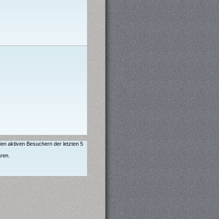
den aktiven Besuchern der letzten 5
aren.