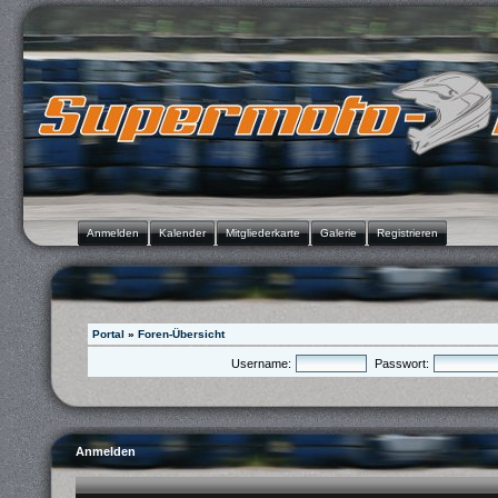
Anmelden
Kalender
Mitgliederkarte
Galerie
Registrieren
Portal
»
Foren-Übersicht
Username:
Passwort:
Anmelden