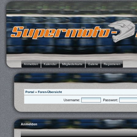
Anmelden
Kalender
Mitgliederkarte
Galerie
Registrieren
Portal
»
Foren-Übersicht
Username:
Passwort:
Anmelden