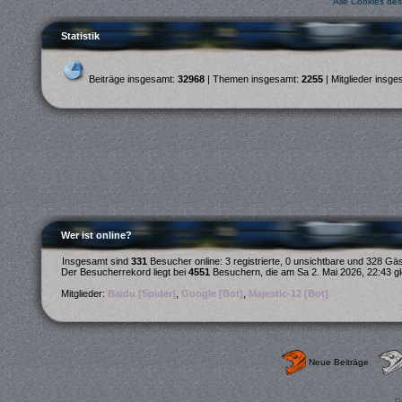
Alle Cookies de
Statistik
Beiträge insgesamt:
32968
| Themen insgesamt:
2255
| Mitglieder insg
Wer ist online?
Insgesamt sind
331
Besucher online: 3 registrierte, 0 unsichtbare und 328 Gä
Der Besucherrekord liegt bei
4551
Besuchern, die am Sa 2. Mai 2026, 22:43 gle
Mitglieder:
Baidu [Spider]
,
Google [Bot]
,
Majestic-12 [Bot]
Neue Beiträge
P