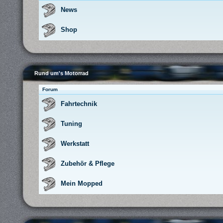
News
Shop
Rund um's Motorrad
Forum
Fahrtechnik
Tuning
Werkstatt
Zubehör & Pflege
Mein Mopped