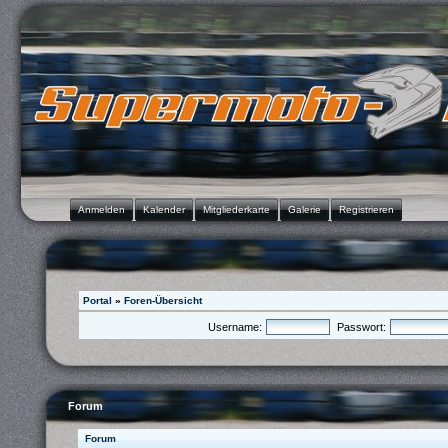
Anmelden
Kalender
Mitgliederkarte
Galerie
Registrieren
Portal
»
Foren-Übersicht
Username:
Passwort:
Forum
Forum