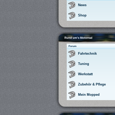
News
Shop
Rund um's Motorrad
Forum
Fahrtechnik
Tuning
Werkstatt
Zubehör & Pflege
Mein Mopped