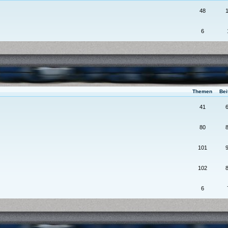
48
6
Themen
Bei
41
80
101
102
6