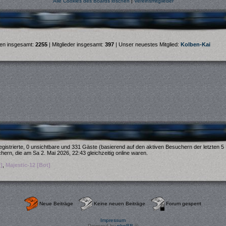
Alle Cookies des Boards löschen
|
Vereinsmitglieder
en insgesamt:
2255
| Mitglieder insgesamt:
397
| Unser neuestes Mitglied:
Kolben-Kai
egistrierte, 0 unsichtbare und 331 Gäste (basierend auf den aktiven Besuchern der letzten 5
ern, die am Sa 2. Mai 2026, 22:43 gleichzeitig online waren.
]
,
Majestic-12 [Bot]
Neue Beiträge
Keine neuen Beiträge
Forum gesperrt
Impressum
Powered by
phpBB
©