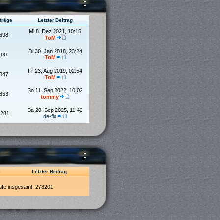
träge
Letzter Beitrag
Mi 8. Dez 2021, 10:15
698
ToM
Di 30. Jan 2018, 23:24
190
ToM
Fr 23. Aug 2019, 02:54
047
ToM
So 11. Sep 2022, 10:02
853
tommy
Sa 20. Sep 2025, 11:42
1281
de-flo
e
Letzter Beitrag
ufe insgesamt: 278201