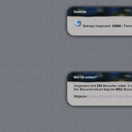
Statistik
Beiträge insgesamt:
32968
| Them
Wer ist online?
Insgesamt sind
334
Besucher online: 3 r
Der Besucherrekord liegt bei
4551
Besuch
Mitglieder:
Baidu [Spider]
,
Google [Bot