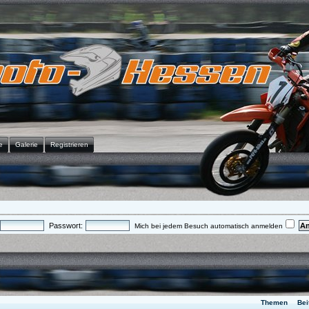
e
Galerie
Registrieren
Passwort:
Mich bei jedem Besuch automatisch anmelden
Themen
Bei