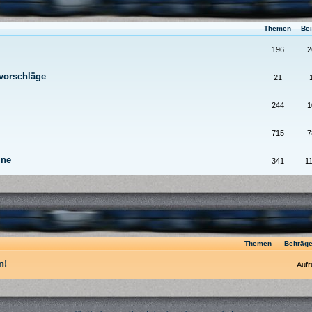
Themen
Bei
196
2
svorschläge
21
244
1
715
7
ine
341
1
Themen
Beiträg
n!
Aufr