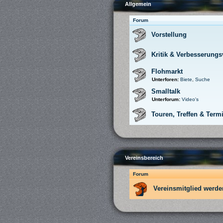
Allgemein
Forum
Vorstellung
Kritik & Verbesserung
Flohmarkt
Unterforen:
Biete
,
Suche
Smalltalk
Unterforum:
Video's
Touren, Treffen & Term
Vereinsbereich
Forum
Vereinsmitglied werde