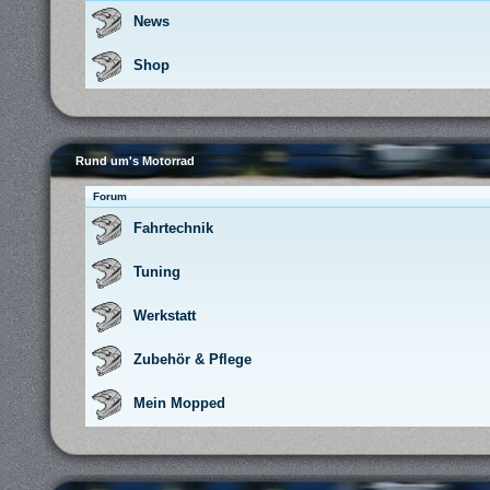
News
Shop
Rund um's Motorrad
Forum
Fahrtechnik
Tuning
Werkstatt
Zubehör & Pflege
Mein Mopped