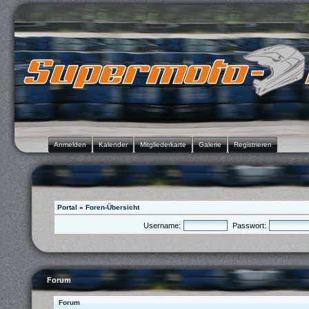
Anmelden
Kalender
Mitgliederkarte
Galerie
Registrieren
Portal
»
Foren-Übersicht
Username:
Passwort:
Forum
Forum