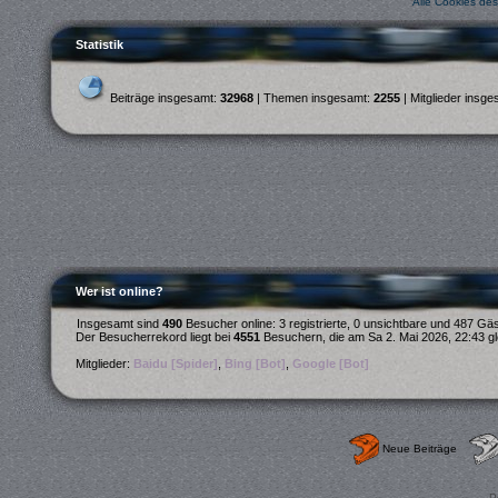
Alle Cookies de
Statistik
Beiträge insgesamt:
32968
| Themen insgesamt:
2255
| Mitglieder insg
Wer ist online?
Insgesamt sind
490
Besucher online: 3 registrierte, 0 unsichtbare und 487 Gä
Der Besucherrekord liegt bei
4551
Besuchern, die am Sa 2. Mai 2026, 22:43 gle
Mitglieder:
Baidu [Spider]
,
Bing [Bot]
,
Google [Bot]
Neue Beiträge
P