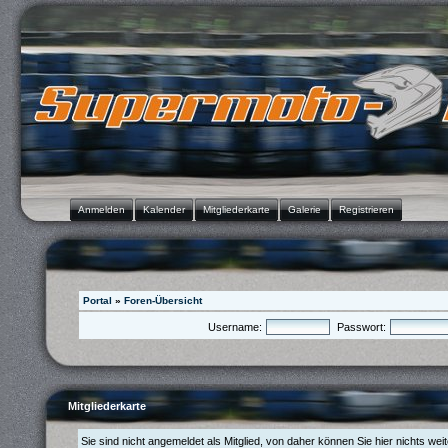
Anmelden
Kalender
Mitgliederkarte
Galerie
Registrieren
Portal
»
Foren-Übersicht
Username:
Passwort:
Mitgliederkarte
Sie sind nicht angemeldet als Mitglied, von daher können Sie hier nichts wei