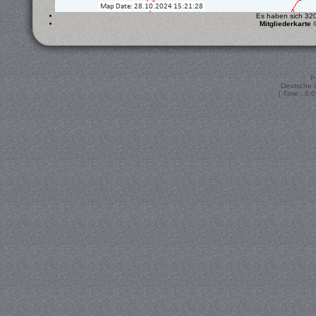
Es haben sich 320 
Mitgliederkarte
P
Deutsche 
[ Time : 0.