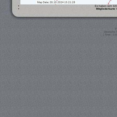
Es haben sich 320 
Mitgliederkarte
P
Deutsche 
[ Time : 0.