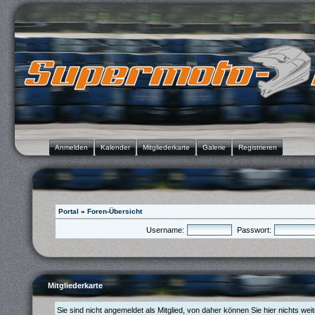
Anmelden
Kalender
Mitgliederkarte
Galerie
Registrieren
Portal
»
Foren-Übersicht
Username:
Passwort:
Mitgliederkarte
Sie sind nicht angemeldet als Mitglied, von daher können Sie hier nichts wei