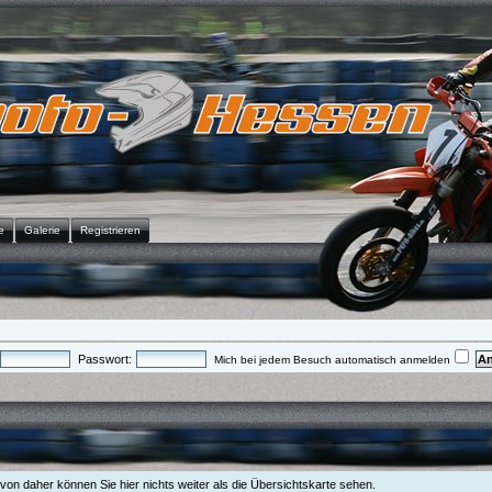
e
Galerie
Registrieren
Passwort:
Mich bei jedem Besuch automatisch anmelden
, von daher können Sie hier nichts weiter als die Übersichtskarte sehen.