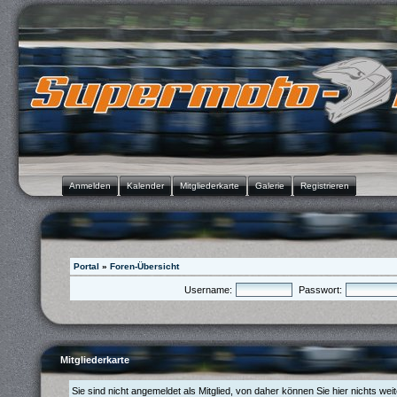
Anmelden
Kalender
Mitgliederkarte
Galerie
Registrieren
Portal
»
Foren-Übersicht
Username:
Passwort:
Mitgliederkarte
Sie sind nicht angemeldet als Mitglied, von daher können Sie hier nichts wei