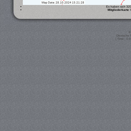
Es haben sich 320 
Mitgliederkarte
P
Deutsche 
[ Time : 0.