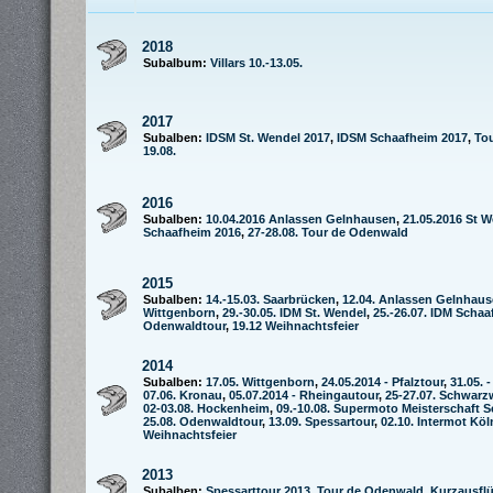
2018
Subalbum:
Villars 10.-13.05.
2017
Subalben:
IDSM St. Wendel 2017
,
IDSM Schaafheim 2017
,
To
19.08.
2016
Subalben:
10.04.2016 Anlassen Gelnhausen
,
21.05.2016 St 
Schaafheim 2016
,
27-28.08. Tour de Odenwald
2015
Subalben:
14.-15.03. Saarbrücken
,
12.04. Anlassen Gelnhau
Wittgenborn
,
29.-30.05. IDM St. Wendel
,
25.-26.07. IDM Scha
Odenwaldtour
,
19.12 Weihnachtsfeier
2014
Subalben:
17.05. Wittgenborn
,
24.05.2014 - Pfalztour
,
31.05. 
07.06. Kronau
,
05.07.2014 - Rheingautour
,
25-27.07. Schwarz
02-03.08. Hockenheim
,
09.-10.08. Supermoto Meisterschaft 
25.08. Odenwaldtour
,
13.09. Spessartour
,
02.10. Intermot Köl
Weihnachtsfeier
2013
Subalben:
Spessarttour 2013
,
Tour de Odenwald
,
Kurzausfl