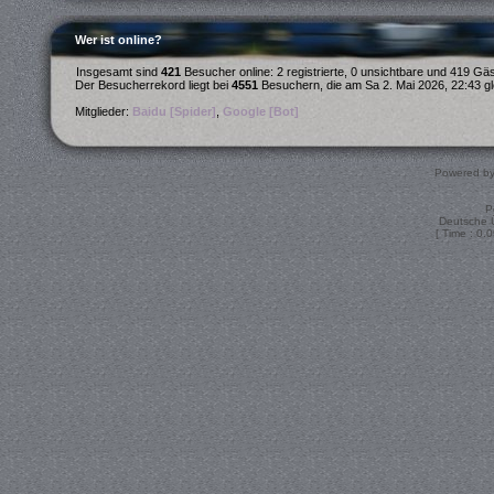
Wer ist online?
Insgesamt sind
421
Besucher online: 2 registrierte, 0 unsichtbare und 419 Gä
Der Besucherrekord liegt bei
4551
Besuchern, die am Sa 2. Mai 2026, 22:43 gle
Mitglieder:
Baidu [Spider]
,
Google [Bot]
Powered b
P
Deutsche 
[ Time : 0.