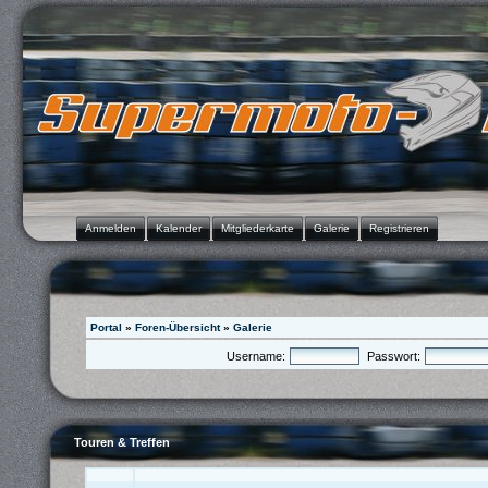
Anmelden
Kalender
Mitgliederkarte
Galerie
Registrieren
Portal
»
Foren-Übersicht
»
Galerie
Username:
Passwort:
Touren & Treffen