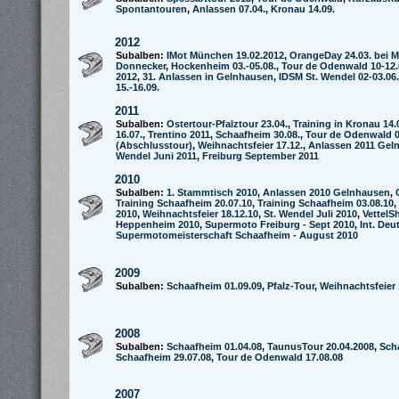
Spontantouren
,
Anlassen 07.04.
,
Kronau 14.09.
2012
Subalben:
IMot München 19.02.2012
,
OrangeDay 24.03. bei M
Donnecker
,
Hockenheim 03.-05.08.
,
Tour de Odenwald 10-12.
2012
,
31. Anlassen in Gelnhausen
,
IDSM St. Wendel 02-03.06.
15.-16.09.
2011
Subalben:
Ostertour-Pfalztour 23.04.
,
Training in Kronau 14.
16.07.
,
Trentino 2011
,
Schaafheim 30.08.
,
Tour de Odenwald 0
(Abschlusstour)
,
Weihnachtsfeier 17.12.
,
Anlassen 2011 Gel
Wendel Juni 2011
,
Freiburg September 2011
2010
Subalben:
1. Stammtisch 2010
,
Anlassen 2010 Gelnhausen
,
Training Schaafheim 20.07.10
,
Training Schaafheim 03.08.10
,
2010
,
Weihnachtsfeier 18.12.10
,
St. Wendel Juli 2010
,
VettelS
Heppenheim 2010
,
Supermoto Freiburg - Sept 2010
,
Int. Deu
Supermotomeisterschaft Schaafheim - August 2010
2009
Subalben:
Schaafheim 01.09.09
,
Pfalz-Tour
,
Weihnachtsfeier 
2008
Subalben:
Schaafheim 01.04.08
,
TaunusTour 20.04.2008
,
Sch
Schaafheim 29.07.08
,
Tour de Odenwald 17.08.08
2007