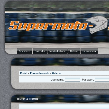
Anmelden
Kalender
Mitgliederkarte
Galerie
Registrieren
Portal
»
Foren-Übersicht
»
Galerie
Username:
Passwort:
Touren & Treffen