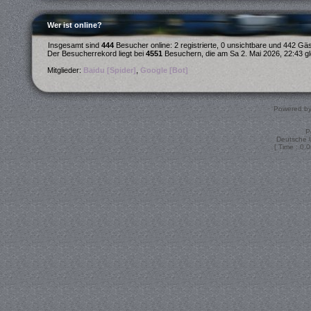
Wer ist online?
Insgesamt sind
444
Besucher online: 2 registrierte, 0 unsichtbare und 442 Gä
Der Besucherrekord liegt bei
4551
Besuchern, die am Sa 2. Mai 2026, 22:43 gle
Mitglieder:
Baidu [Spider]
,
Google [Bot]
Powered b
P
Deutsche 
[ Time : 0.