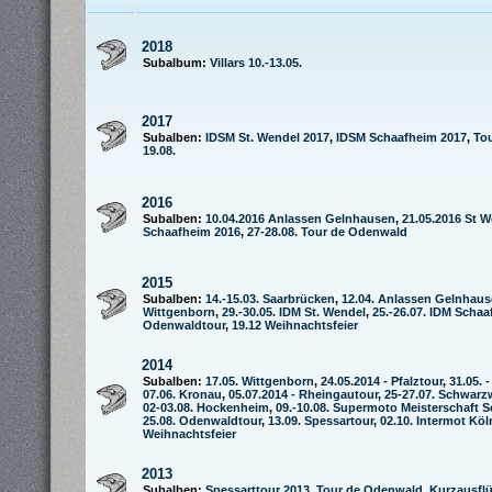
2018
Subalbum:
Villars 10.-13.05.
2017
Subalben:
IDSM St. Wendel 2017
,
IDSM Schaafheim 2017
,
To
19.08.
2016
Subalben:
10.04.2016 Anlassen Gelnhausen
,
21.05.2016 St 
Schaafheim 2016
,
27-28.08. Tour de Odenwald
2015
Subalben:
14.-15.03. Saarbrücken
,
12.04. Anlassen Gelnhau
Wittgenborn
,
29.-30.05. IDM St. Wendel
,
25.-26.07. IDM Scha
Odenwaldtour
,
19.12 Weihnachtsfeier
2014
Subalben:
17.05. Wittgenborn
,
24.05.2014 - Pfalztour
,
31.05. 
07.06. Kronau
,
05.07.2014 - Rheingautour
,
25-27.07. Schwarz
02-03.08. Hockenheim
,
09.-10.08. Supermoto Meisterschaft 
25.08. Odenwaldtour
,
13.09. Spessartour
,
02.10. Intermot Köl
Weihnachtsfeier
2013
Subalben:
Spessarttour 2013
,
Tour de Odenwald
,
Kurzausfl