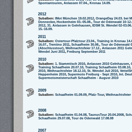
Spontantouren
,
Anlassen 07.04.
,
Kronau 14.09.
2012
Subalben:
IMot München 19.02.2012
,
OrangeDay 24.03. bei M
Donnecker
,
Hockenheim 03.-05.08.
,
Tour de Odenwald 10-12.
2012
,
31. Anlassen in Gelnhausen
,
IDSM St. Wendel 02-03.06.
15.-16.09.
2011
Subalben:
Ostertour-Pfalztour 23.04.
,
Training in Kronau 14.
16.07.
,
Trentino 2011
,
Schaafheim 30.08.
,
Tour de Odenwald 0
(Abschlusstour)
,
Weihnachtsfeier 17.12.
,
Anlassen 2011 Gel
Wendel Juni 2011
,
Freiburg September 2011
2010
Subalben:
1. Stammtisch 2010
,
Anlassen 2010 Gelnhausen
,
Training Schaafheim 20.07.10
,
Training Schaafheim 03.08.10
,
2010
,
Weihnachtsfeier 18.12.10
,
St. Wendel Juli 2010
,
VettelS
Heppenheim 2010
,
Supermoto Freiburg - Sept 2010
,
Int. Deu
Supermotomeisterschaft Schaafheim - August 2010
2009
Subalben:
Schaafheim 01.09.09
,
Pfalz-Tour
,
Weihnachtsfeier 
2008
Subalben:
Schaafheim 01.04.08
,
TaunusTour 20.04.2008
,
Sch
Schaafheim 29.07.08
,
Tour de Odenwald 17.08.08
2007