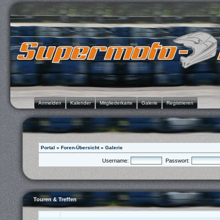
Anmelden
Kalender
Mitgliederkarte
Galerie
Registrieren
Portal
»
Foren-Übersicht
»
Galerie
Username:
Passwort:
Touren & Treffen