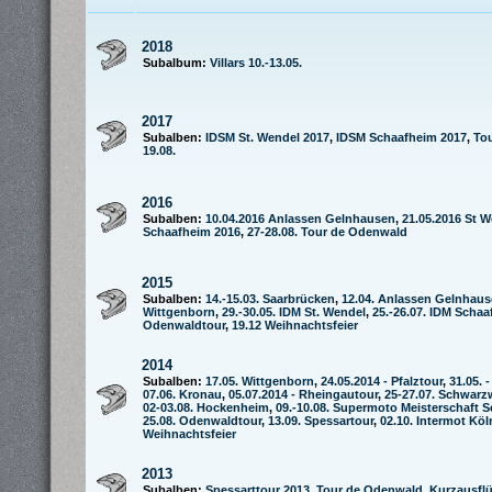
2018
Subalbum:
Villars 10.-13.05.
2017
Subalben:
IDSM St. Wendel 2017
,
IDSM Schaafheim 2017
,
To
19.08.
2016
Subalben:
10.04.2016 Anlassen Gelnhausen
,
21.05.2016 St 
Schaafheim 2016
,
27-28.08. Tour de Odenwald
2015
Subalben:
14.-15.03. Saarbrücken
,
12.04. Anlassen Gelnhau
Wittgenborn
,
29.-30.05. IDM St. Wendel
,
25.-26.07. IDM Scha
Odenwaldtour
,
19.12 Weihnachtsfeier
2014
Subalben:
17.05. Wittgenborn
,
24.05.2014 - Pfalztour
,
31.05. 
07.06. Kronau
,
05.07.2014 - Rheingautour
,
25-27.07. Schwarz
02-03.08. Hockenheim
,
09.-10.08. Supermoto Meisterschaft 
25.08. Odenwaldtour
,
13.09. Spessartour
,
02.10. Intermot Köl
Weihnachtsfeier
2013
Subalben:
Spessarttour 2013
,
Tour de Odenwald
,
Kurzausfl