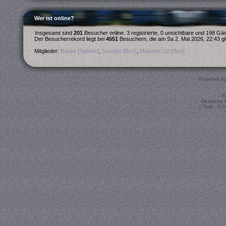
Wer ist online?
Insgesamt sind
201
Besucher online: 3 registrierte, 0 unsichtbare und 198 Gä
Der Besucherrekord liegt bei
4551
Besuchern, die am Sa 2. Mai 2026, 22:43 gle
Mitglieder:
Baidu [Spider]
,
Google [Bot]
,
Majestic-12 [Bot]
Powered b
P
Deutsche 
[ Time : 0.