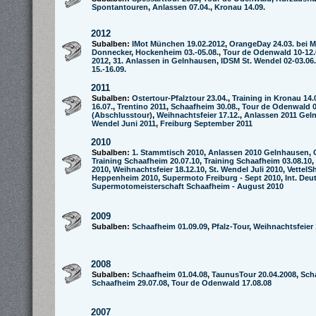
Spontantouren
,
Anlassen 07.04.
,
Kronau 14.09.
2012
Subalben:
IMot München 19.02.2012
,
OrangeDay 24.03. bei M
Donnecker
,
Hockenheim 03.-05.08.
,
Tour de Odenwald 10-12.
2012
,
31. Anlassen in Gelnhausen
,
IDSM St. Wendel 02-03.06.
15.-16.09.
2011
Subalben:
Ostertour-Pfalztour 23.04.
,
Training in Kronau 14.
16.07.
,
Trentino 2011
,
Schaafheim 30.08.
,
Tour de Odenwald 0
(Abschlusstour)
,
Weihnachtsfeier 17.12.
,
Anlassen 2011 Gel
Wendel Juni 2011
,
Freiburg September 2011
2010
Subalben:
1. Stammtisch 2010
,
Anlassen 2010 Gelnhausen
,
Training Schaafheim 20.07.10
,
Training Schaafheim 03.08.10
,
2010
,
Weihnachtsfeier 18.12.10
,
St. Wendel Juli 2010
,
VettelS
Heppenheim 2010
,
Supermoto Freiburg - Sept 2010
,
Int. Deu
Supermotomeisterschaft Schaafheim - August 2010
2009
Subalben:
Schaafheim 01.09.09
,
Pfalz-Tour
,
Weihnachtsfeier 
2008
Subalben:
Schaafheim 01.04.08
,
TaunusTour 20.04.2008
,
Sch
Schaafheim 29.07.08
,
Tour de Odenwald 17.08.08
2007