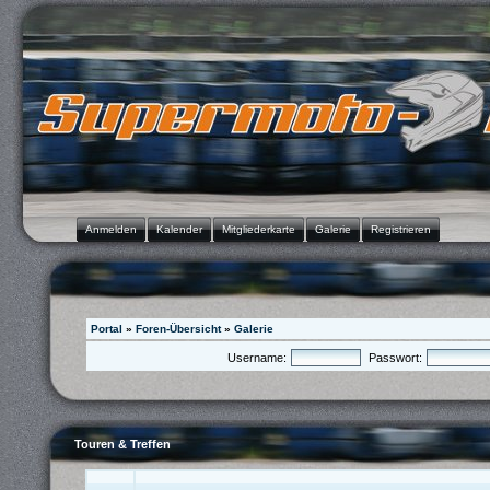
Anmelden
Kalender
Mitgliederkarte
Galerie
Registrieren
Portal
»
Foren-Übersicht
»
Galerie
Username:
Passwort:
Touren & Treffen