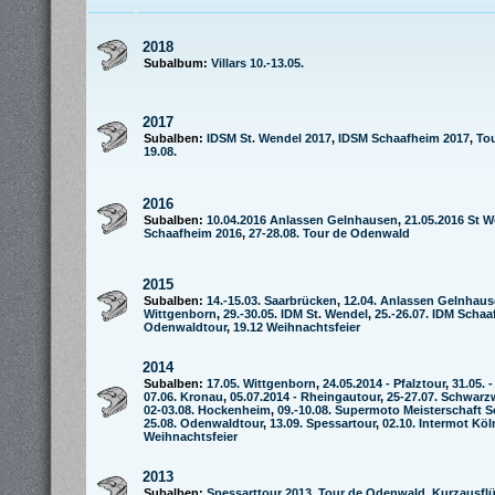
2018
Subalbum:
Villars 10.-13.05.
2017
Subalben:
IDSM St. Wendel 2017
,
IDSM Schaafheim 2017
,
To
19.08.
2016
Subalben:
10.04.2016 Anlassen Gelnhausen
,
21.05.2016 St 
Schaafheim 2016
,
27-28.08. Tour de Odenwald
2015
Subalben:
14.-15.03. Saarbrücken
,
12.04. Anlassen Gelnhau
Wittgenborn
,
29.-30.05. IDM St. Wendel
,
25.-26.07. IDM Scha
Odenwaldtour
,
19.12 Weihnachtsfeier
2014
Subalben:
17.05. Wittgenborn
,
24.05.2014 - Pfalztour
,
31.05. 
07.06. Kronau
,
05.07.2014 - Rheingautour
,
25-27.07. Schwarz
02-03.08. Hockenheim
,
09.-10.08. Supermoto Meisterschaft 
25.08. Odenwaldtour
,
13.09. Spessartour
,
02.10. Intermot Köl
Weihnachtsfeier
2013
Subalben:
Spessarttour 2013
,
Tour de Odenwald
,
Kurzausfl