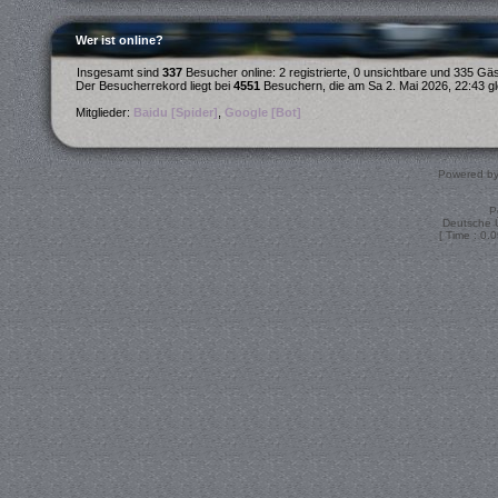
Wer ist online?
Insgesamt sind
337
Besucher online: 2 registrierte, 0 unsichtbare und 335 Gä
Der Besucherrekord liegt bei
4551
Besuchern, die am Sa 2. Mai 2026, 22:43 gle
Mitglieder:
Baidu [Spider]
,
Google [Bot]
Powered b
P
Deutsche 
[ Time : 0.