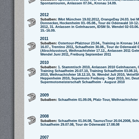
Spontantouren
,
Anlassen 07.04.
,
Kronau 14.09.
2012
Subalben:
IMot München 19.02.2012
,
OrangeDay 24.03. bei M
Donnecker
,
Hockenheim 03.-05.08.
,
Tour de Odenwald 10-12.
2012
,
31. Anlassen in Gelnhausen
,
IDSM St. Wendel 02-03.06.
15.-16.09.
2011
Subalben:
Ostertour-Pfalztour 23.04.
,
Training in Kronau 14.
16.07.
,
Trentino 2011
,
Schaafheim 30.08.
,
Tour de Odenwald 0
(Abschlusstour)
,
Weihnachtsfeier 17.12.
,
Anlassen 2011 Gel
Wendel Juni 2011
,
Freiburg September 2011
2010
Subalben:
1. Stammtisch 2010
,
Anlassen 2010 Gelnhausen
,
Training Schaafheim 20.07.10
,
Training Schaafheim 03.08.10
,
2010
,
Weihnachtsfeier 18.12.10
,
St. Wendel Juli 2010
,
VettelS
Heppenheim 2010
,
Supermoto Freiburg - Sept 2010
,
Int. Deu
Supermotomeisterschaft Schaafheim - August 2010
2009
Subalben:
Schaafheim 01.09.09
,
Pfalz-Tour
,
Weihnachtsfeier 
2008
Subalben:
Schaafheim 01.04.08
,
TaunusTour 20.04.2008
,
Sch
Schaafheim 29.07.08
,
Tour de Odenwald 17.08.08
2007