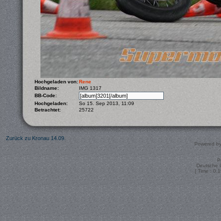
Hochgeladen von:
Rene
Bildname:
IMG 1317
BB-Code:
Hochgeladen:
So 15. Sep 2013, 11:09
Betrachtet:
25722
Zurück zu Kronau 14.09.
Powered b
P
Deutsche 
[ Time : 0.