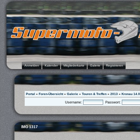
Anmelden
Kalender
Mitgliederkarte
Galerie
Registrieren
Portal
»
Foren-Übersicht
»
Galerie
»
Touren & Treffen
»
2013
»
Kronau 14.0
Username:
Passwort:
IMG 1317