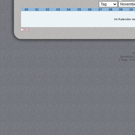
00
01
02
03
04
05
06
07
08
09
10
Im Kalender st
P
Deutsche 
[ Time : 0.