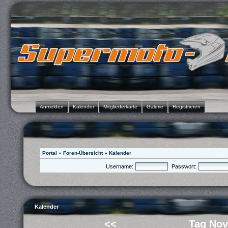
Anmelden
Kalender
Mitgliederkarte
Galerie
Registrieren
Portal
»
Foren-Übersicht
»
Kalender
Username:
Passwort:
Kalender
<<
Tag Nov